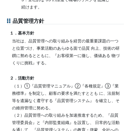
続けます。
品質管理方針
１．基本方針
当社は、品質管理への取り組みを経営の最重要課題の一つ
と位置づけ、事業活動のあらゆる面で品質 向上、技術の研
鑚に努めるとともに、『お客様第一に徹し、価値ある 物づ
くりに挑戦』する。
２．活動方針
（１）①『品質管理マニュアル』②『各種規定』③『業
務標準』を制定し、顧客の要求を満たすととも に、法規制
等を遺漏なく遵守する『品質管理システム』 を確立し、そ
の維持管理に努める。
（２）品質管理への取り組みを加速推進するため、『品質
管理委員会』と『内部監査組織』を設置し、 日常的な活動
を通して、『品質管理システム』の教育・啓蒙、全社への