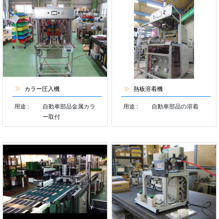
カラー圧入機
熱板溶着機
用途 :
自動車部品金属カラ
用途 :
自動車部品の溶着
ー取付